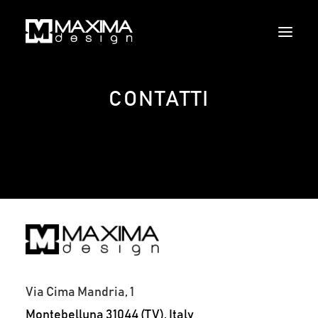
CONTATTI
HOME
CHI SIAMO
MOOD & TREND
SERVICE
PROJECT
NEWS
Via Cima Mandria, 1
CONTATTI
Montebelluna 31044 (TV), Italy