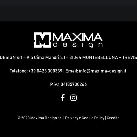
ESIGN srl – Via Cima Mandria, 1 – 31044 MONTEBELLUNA – TREVIS
Telefono:
+39 0423 300339
| Email:
info@maxima-design.it
P.iva 04185730266
© 2020 Maxima Design srl |
Privacy e Cookie Policy |
Credits
iva sulla raccolta
Le tue preferenze relative alla priva