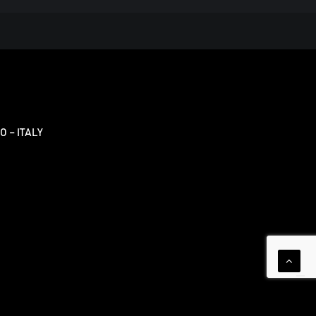
O – ITALY
cy