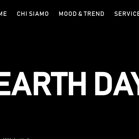
ME
CHI SIAMO
MOOD & TREND
SERVIC
EARTH DA